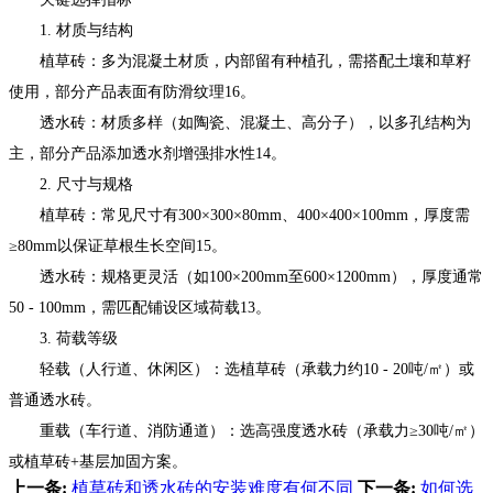
1. 材质与结构
植草砖：多为混凝土材质，内部留有种植孔，需搭配土壤和草籽
使用，部分产品表面有防滑纹理16。
透水砖：材质多样（如陶瓷、混凝土、高分子），以多孔结构为
主，部分产品添加透水剂增强排水性14。
2. 尺寸与规格
植草砖：常见尺寸有300×300×80mm、400×400×100mm，厚度需
≥80mm以保证草根生长空间15。
透水砖：规格更灵活（如100×200mm至600×1200mm），厚度通常
50 - 100mm，需匹配铺设区域荷载13。
3. 荷载等级
轻载（人行道、休闲区）：选植草砖（承载力约10 - 20吨/㎡）或
普通透水砖。
重载（车行道、消防通道）：选高强度透水砖（承载力≥30吨/㎡）
或植草砖+基层加固方案。
上一条:
植草砖和透水砖的安装难度有何不同
下一条:
如何选