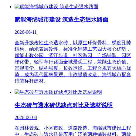
赋能海绵城市建设 筑造生态透水路面
2026-06-11
全新升级改性生态透水砖，以原生环保骨料、梯度孔隙
结构、纳米表层改性、标准化铺装工艺四大核心优势，
赋能市政公园、滨江步道、社区游园、广场铺装、园区
绿化带、轻型车行路面全域景观工程，兼顾生态价值、
景观美学、结构强度、长效运维、工程合规五大核心优
势，成为现代园林景观、市政提质改造、海绵城市配套
铺装标杆建材。
生态砖与透水砖优缺点对比及选材说明
2026-06-04
在园林景观、小区市政、道路改造、海绵城市建设工程
中，生态砖与透水砖是应用广泛的两种铺装材料。两款