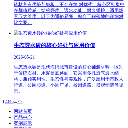
砖材各有优势与短板，不存在绝 对优劣，核心区别集中
在颜值质感、结构强度、透水功能、耐久维护、适用场
景五大维度，以下为通俗易懂、贴合工程落地的详细对
比文案。
生态透水砖的核心好处与应用价值
2026-05-21
生态透水砖是现代海绵城市建设的核心铺装材料，区别
于传统石材、水泥硬底路面，它采用多孔透气透水结
构，兼顾实用性、生态性与美观性，广泛应用于市政人
行道、公园步道、小区广场、校园道路、景观铺装等场
景。
1
2
3
4
5
...
7
>
网站首页
产品中心
案例展示