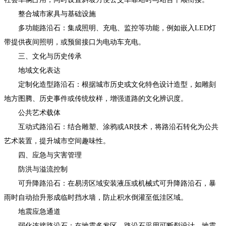
整合城市家具与基础设施
多功能路沿石：集成照明、充电、监控等功能，例如嵌入LED灯
带提供夜间照明，或预留接口为电动车充电。
三、文化与历史传承
地域文化表达
定制化造型路沿石：根据城市历史或文化特色设计造型，如雕刻
地方图腾、历史事件或传统纹样，增强道路的文化辨识度。
公共艺术载体
互动式路沿石：结合雕塑、涂鸦或AR技术，将路沿石转化为公共
艺术装置，提升城市空间趣味性。
四、应急与灾害管理
防洪与溢流控制
可升降路沿石：在易涝区域安装液压或机械式可升降路沿石，暴
雨时自动抬升形成临时挡水墙，防止积水倒灌至低洼区域。
地震应急通道
弱化连接路沿石：在地震多发区，路沿石采用可断裂设计，地震