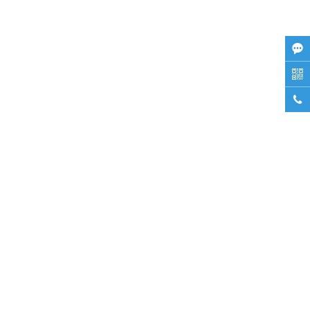


