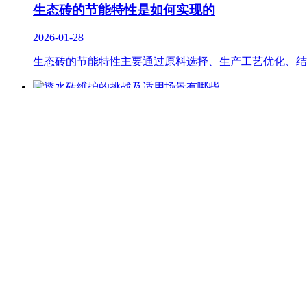
生态砖的节能特性是如何实现的
2026-01-28
生态砖的节能特性主要通过原料选择、生产工艺优化、结
透水砖维护的挑战及适用场景有哪些
2026-01-21
透水砖适合轻型交通、低污染、气候温和的区域（如人行
生态砖在环保方面有哪些显著优势呢
2026-01-14
生态砖在环保方面具有资源高效利用、生产过程低碳节能