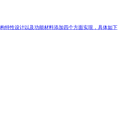
构特性设计以及功能材料添加四个方面实现，具体如下
道、广场、公园），但在重型交通、化学污染或极端气候场景下
、环境改善功能显著、耐用性强且可回收、抑制天然石材开采、