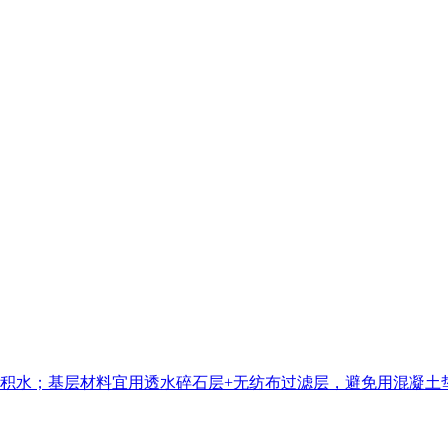
积水；基层材料宜用透水碎石层+无纺布过滤层，避免用混凝土