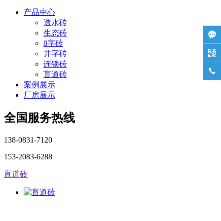
产品中心
透水砖
生态砖

8字砖

井字砖
连锁砖

盲道砖
案例展示
厂房展示
全国服务热线
138-0831-7120
153-2083-6288
盲道砖